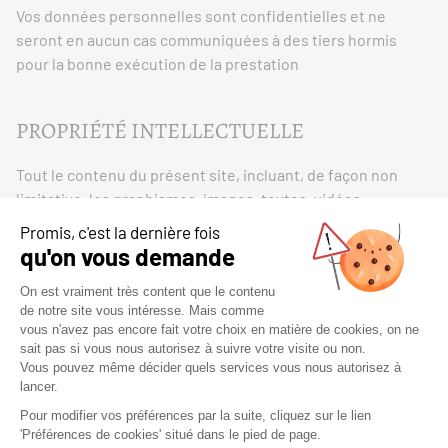
Vos données personnelles sont confidentielles et ne
seront en aucun cas communiquées à des tiers hormis
pour la bonne exécution de la prestation
PROPRIÉTÉ INTELLECTUELLE
Tout le contenu du présent site, incluant, de façon non
limitative, les graphismes, images, textes, vidéos,
animations, sons, logos, gifs et icônes ainsi que leur mise
en forme sont la propriété exclusive de la société à
l’exception des marques, logos ou contenus appartenant à
d’autres sociétés partenaires ou auteurs
Toute reproduction, distribution, modification, adaptation,
retransmission ou publication, même partielle, de ces
différents éléments est strictement interdite sans l’accord
exprès par écrit de notre société Cette représentation ou
reproduction, par quelque procédé que ce soit, constitue
une contrefaçon sanctionnée par les articles L 3335-2 et