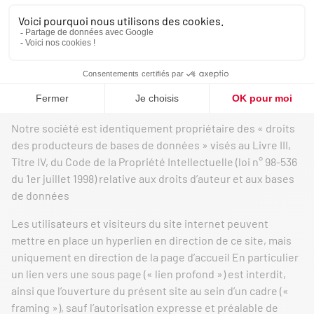
suivants du Code de la propriété intellectuelle Le non-
respect de cette interdiction constitue une contrefaçon
pouvant engager la responsabilité civile et pénale du
contrefacteur En outre, les propriétaires des Contenus
copiés pourraient intenter une action en justice à votre
encontre
Notre société est identiquement propriétaire des « droits
des producteurs de bases de données » visés au Livre III,
Titre IV, du Code de la Propriété Intellectuelle (loi n° 98-536
du 1er juillet 1998) relative aux droits d’auteur et aux bases
de données
Les utilisateurs et visiteurs du site internet peuvent
mettre en place un hyperlien en direction de ce site, mais
uniquement en direction de la page d’accueil En particulier
un lien vers une sous page (« lien profond ») est interdit,
ainsi que l’ouverture du présent site au sein d’un cadre («
framing »), sauf l’autorisation expresse et préalable de